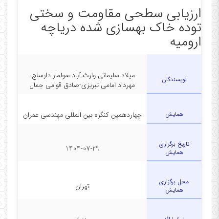
ارزیابی سطحی مقاومت و سختی
توده خاک بهسازی شده دریاچه
ارومیه
میلاد سلیمانی وارث آباد-سولماز دارسنج-
نویسندگان
مهرداد امامی تبریزی-صادق قوامی جمال
همایش
چهاردهمین کنگره بین المللی مهندسی عمران
تاریخ برگزاری
1404-07-29
همایش
محل برگزاری
تهران
همایش