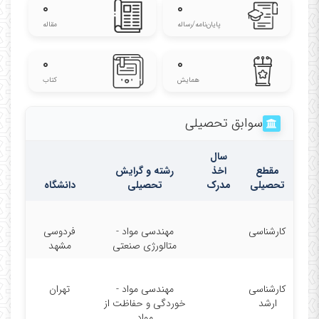
۰
۰
Workshops
پایان‌نامه‌/رساله
مقاله
SEM, XRD, Thin films, HSE, NDT (VT & PT),
Cathodic protection systems for pipelines and
۰
۰
storage tanks, MD simulation by NAMD, Polymeric
همایش
کتاب
nanocomposites
Teaching
experiences
سوابق تحصیلی
Corrosion and Materials Protection (BSc)
English for Materials Science Students (BSc)
سال
Corrosion Lab (BSc)
مقطع
اخذ
رشته و گرایش
Crystallography (BSc)
تحصیلی
مدرک
تحصیلی
دانشگاه
Principle of Surface Engieering (BSc)
Management and Economy of Engineering (BSc)
کارشناسی
مهندسی مواد -
فردوسی
Mechanical Aspects of Corrosion (MSc)
متالورژی صنعتی
مشهد
Corrosion Inhibitors (MSs)
Anodic and Cathodic Protection (MSc)
کارشناسی
مهندسی مواد -
تهران
Special Topics in Corrosion (PhD)
ارشد
خوردگی و حفاظت از
مواد