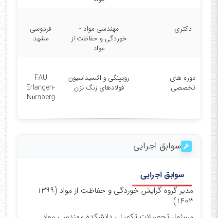
Educations
2016-2017 Researcher at LKO, FAU, Bavaria,
دکتری
مهندسی مواد -
فردوسی
Germany.
خوردگی و حفاظت از
مشهد
مواد
2013-2018 Ferdowsi University of Mashhad
(FUM), Mashhad, Iran.
دوره های
رویینگی و اکسیداسیون
FAU
Ph.D. of Materials Engineering –
تخصصی
فولادهای زنگ نزن
Erlangen-
Corrosion and Materials Protection.
Nürnberg
2011-2013 University of Tehran, Tehran, Iran.
M. Sc. of Materials Engineering –
Corrosion and Materials Protection.
سوابق اجرایی
2007-2011 Ferdowsi University of Mashhad
(FUM), Mashhad, Iran.
سوابق اجرایی
B. Sc. of Materials Engineering –
مدیر گروه گرایش خوردگی و حفاظت از مواد (1399 -
Industrial Metallurgy.
1403)
Awards
مسئول تحصیلات تکمیلی دانشکده مهندسی مواد