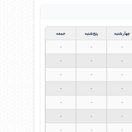
چهارشنبه
پنج‌شنبه
جمعه
-
-
-
-
-
-
-
-
-
-
-
-
-
-
-
-
-
-
-
-
-