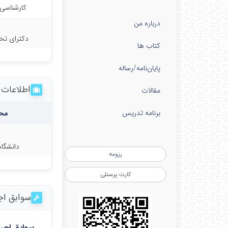
کارشناسی 
درباره من
دکترای ت
کتاب ها
پایان‌نامه‌/رساله
اطلاعات
مقالات
برنامه تدریس
مح
دانشگا
رزومه
کارت پرسنلی
سوابق اج
سوابق اجر