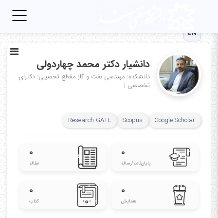
Toggle
igation
EN
دانشیار دکتر محمد چهاردولی
دانشکده: مهندسی نفت و گاز
مقطع تحصیلی: دکترای
تخصصی
|
Research GATE
Scopus
Google Scholar
۰
۰
پایان‌نامه‌/رساله
مقاله
۰
۰
همایش
کتاب