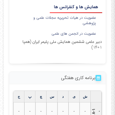
همایش ها و کنفرانس ها
عضویت در هیات تحریریه مجلات علمی و
پژوهشی
عضویت در انجمن های علمی
دبیر علمی ششمین همایش ملی پلیمر ایران (همپا
1401)
برنامه کاری هفتگی
ش
ی
د
س
چ
پ
ج
۸
۱
-
-
-
-
-
-
-
-
۰