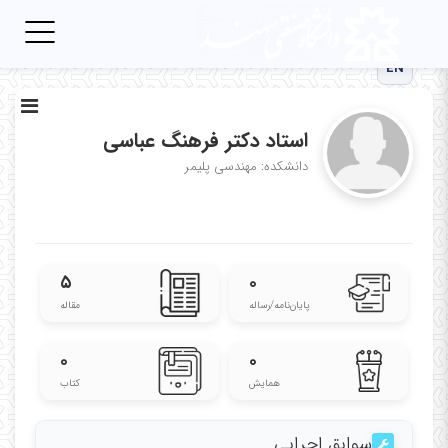
Toggle
igation
EN
استاد دکتر فرهنگ عباسی
دانشکده: مهندسی پلیمر
۵
۰
پایان‌نامه‌/رساله
مقاله
۰
۰
همایش
کتاب
سوابق اجرایی