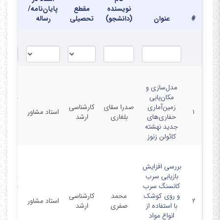
نویسنده
مقطع
پایان‌نامه/
محل
#
عنوان
(دانشجو)
تحصیلی
رساله
دفاع
‫مدل‌سازی و
دانشکد
مکان‌یابی
مهندس
زمین‌آماری
صدرا سقای
کارشناسی
معدن-
۱
استاد مشاور
حفاری‌های
بلغاری
ارشد
دانشگا
جدید نهشته
صنعتی
کائولن زنوز
سهند
‫بررسی افزایش
بازیابی سرب
دانشکد
کانسنگ سرب
مهندس
و روی کوشک
محمد
کارشناسی
معدن-
۲
استاد مشاور
با استفاده از
صفری
ارشد
دانشگا
انواع مواد
صنعتی