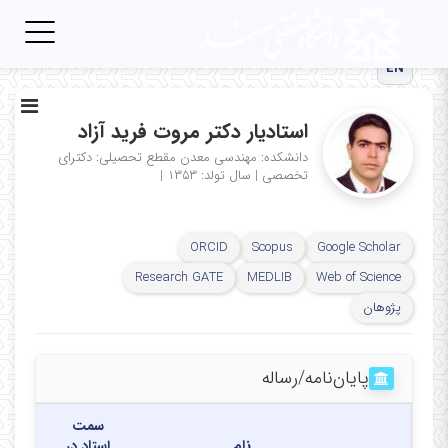
Toggle
igation
EN
استادیار دکتر مروت فرید آزاد
دانشکده: مهندسی معدن
مقطع تحصیلی: دکترای
تخصصی
|
سال تولد: ۱۳۵۳
|
ORCID
Scopus
Google Scholar
Research GATE
MEDLIB
Web of Science
پژوهان
پایان‌نامه‌/رساله
سمت
نام
استاد در