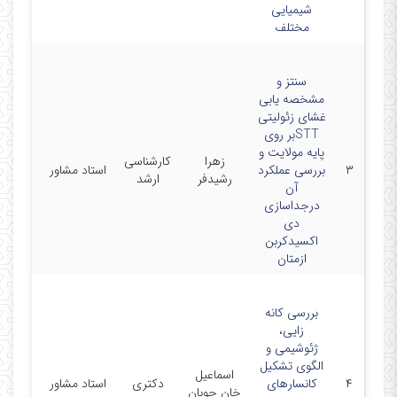
شیمیایی
سهند
مختلف
سنتز و
مشخصه یابی
غشای زئولیتی
STTبر روی
دانشگا
پایه مولایت و
زهرا
کارشناسی
صنعتی
۳
بررسی عملکرد
استاد مشاور
رشیدفر
ارشد
سهند
آن
تبریز
درجداسازی
دی
اکسیدکربن
ازمتان
بررسی کانه
زایی،
ژئوشیمی و
الگوی تشکیل
اسماعیل
دانشگا
۴
کانسارهای
دکتری
استاد مشاور
خان چوبان
ارومیه