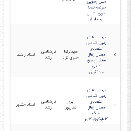
مس رسوبی
حوضه تبریز-
خوی، شمال
غرب ایران
بررسی های
زمین شناسی
دانشگا
اقتصادی
آزاد
سید رضا
کارشناسی
۵
معدن زغال
استاد راهنما
اسلامی
رضوی ن‍ژاد
ارشد
سنگ اوجاق
واحد
کندی
اهر
خداآفرین
بررسی های
دانشگا
زمین شناسی
آزاد
اقتصادی
ایرج
کارشناسی
۶
استاد مشاور
اسلامی
معدن زغال
غفارپور
ارشد
واحد
سنگ
اهر
کاغلوکوزلوکلیبر