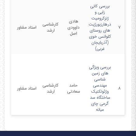
بررسی کانی
زایی و
دانشگا
ژنزکرومیت
هادی
آزاد
درهارزبورژیت
کارشناسی
۷
داوودی
استاد مشاور
اسلامی
های روستای
ارشد
اصل
واحد
کلوانس خوی
اهر
(آذربایجان
غربی)
بررسی ویژگی
های زمین
دانشگا
شناسی
آزاد
مهندسی
حامد
کارشناسی
۸
استاد مشاور
اسلامی
وژئوتکنیک
سعادتی
ارشد
واحد
ساختگاه سد
اهر
گرمی چای
میانه