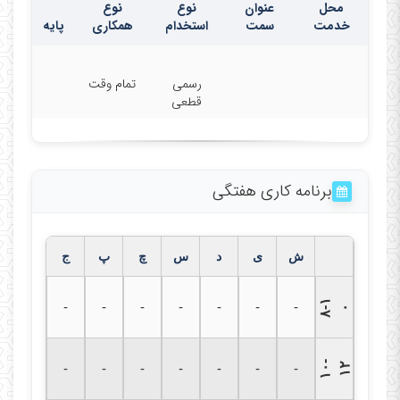
محل
عنوان
نوع
نوع
خدمت
سمت
استخدام
همکاری
پایه
رسمی
تمام وقت
قطعی
برنامه کاری هفتگی
ش
ی
د
س
چ
پ
ج
۸
۱
-
-
-
-
-
-
-
-
۰
۱
۰
-
۱
-
-
-
-
-
-
-
۲