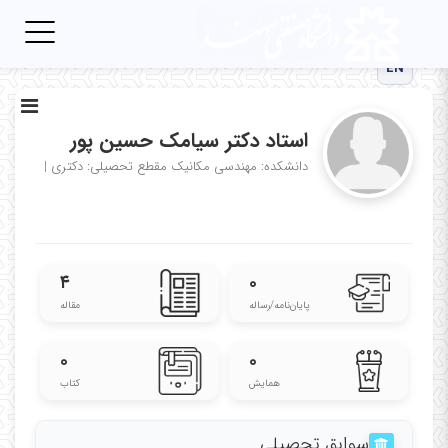
Toggle
igation
EN
استاد دکتر سیامک حسین پور
دانشکده: مهندسی مکانیک
مقطع تحصیلی: دکتری
|
۴
۰
پایان‌نامه‌/رساله
مقاله
۰
۰
همایش
کتاب
سوابق تحصیلی