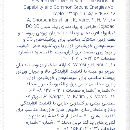
Seven-Level Inverter with Triple Boosting
Capability and Common Ground,Energies,Vol.
17,No. 13,pp. 3115,2024 06 18.
A. Ghorbani Esfahlan , K. Varesi* , H. M.
۱۰.
Kojabadi،طراحی و پیاده‌سازی یک مبدل DC-DC
غیرایزوله افزاینده بهبودیافته با جریان ورودی پیوسته و
نقطه زمین-مشترک مناسب برای ریزشبکه‌های DC و
سیستم‌های خورشیدی توان پایین،نشریه علمی کیفیت
و بهره وری صنعت برق ایران،مجلد 12،شماره 1،شماره
صفحات 57-70،2024 04 30.
۱۱.
H. Rouin و K. Varesi،ارائه ساختار بهبودیافته برای
اینورتر دو طبقه با قابلیت افزایندگی بالا و جریان ورودی
پیوسته مناسب برای سیستم‌های خورشیدی توان
پایین،مجله مهندسی برق و الکترونیک ایران،مجلد
20،شماره 4،شماره صفحات 1-13،2023 08 06.
۱۲.
P. Kargar , M. Karimi , K. Varesi،اینورتر 7-
سطحی مبتنی بر کلیدزنی-خازنی با قابلیت افزایندگی
ولتاژ و متعادل‌سازی طبیعی شارژ خازن‌ها، مناسب برای
تغذیه بارهای AC منفصل از شبکه،نشریه علوم و
فناوری‌های پدافند نوین،مجلد 13،شماره 3،شماره
صفحات 139-154،2023 01 01.