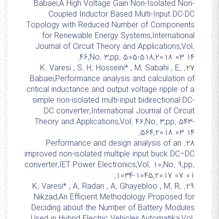
Babaei,A High Voltage Gain Non-Isolated Non-
Coupled Inductor Based Multi-Input DC-DC
Topology with Reduced Number of Components
for Renewable Energy Systems,International
Journal of Circuit Theory and Applications,Vol.
46,No. 3,pp. 505-518,2018 03 14.
K. Varesi , S. H. Hosseini* , M. Sabahi , E.
27.
Babaei,Performance analysis and calculation of
critical inductance and output voltage ripple of a
simple non‐isolated multi‐input bidirectional DC‐
DC converter,International Journal of Circuit
Theory and Applications,Vol. 46,No. 3,pp. 543-
564,2018 03 14.
Performance and design analysis of an
28.
improved non-isolated multiple input buck DC–DC
converter,IET Power Electronics,Vol. 10,No. 9,pp.
1034-1045,2017 07 01.
K. Varesi* , A. Radan , A. Ghayebloo , M. R.
29.
Nikzad,An Efficient Methodology Proposed for
Deciding about the Number of Battery Modules
Used in Hybrid Electric Vehicles,Automatika,Vol.