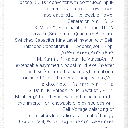
phase DC–DC converter with continuous input-
current favourable for low-power
applications,IET Renewable Power
Generation,2022 09 16.
K. Varesi* , F. Esmaeili , S. Deliri , H.
17.
Tarzamni,Single-Input Quadruple-Boosting
Switched-Capacitor Nine-Level Inverter with Self-
Balanced Capacitors,IEEE Access,Vol. 10,pp.
70350-70361,2022 06 29.
M. Karimi , P. Kargar , K. Varesi,An
18.
extendable asymmetric boost multi-level inverter
with self-balanced capacitors,International
Journal of Circuit Theory and Applications,Vol.
50,No. 4,pp. 1297-1316,2022 04 05.
S. Deliri , K. Varesi* , Y. P. Siwakoti , F.
19.
Blaabjerg,A boost type switched‐capacitor multi‐
level inverter for renewable energy sources with
Self‐Voltage balancing of
capacitors,International Journal of Energy
Research,Vol. 45,No. 10,pp. 15217-15230,2021