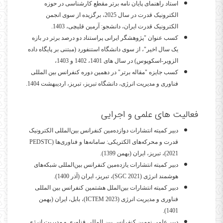
استاد راهنمای پایان نامه برتر مقطع کارشناسی در حوزه
الکترونیک قدرت در سال 2025، برگزیده از سوی انجمن
الکترونیک قدرت ایران، دانشجو: آرمین قلیچی، 1403.
کسب عنوان "پژوهشگر ایرانی پراستناد دو درصد برتر در بازه
یک سال اخیر"، از سوی دانشگاه استنفورد (مبتنی بر پایگاه داده
الزویر-اسکوپوس) در سال های 1401، 1402 و 1403،
کسب جایزه "مقاله برتر" در دهمین دوره کنفرانس بین المللی
فناوری و مدیریت انرژی، دانشگاه تبریز، تبریز، اردیبهشت 1404.
فعالیت های علمی و اجرایی
دبیر کمیته انتشارات دوازده‌مین کنفرانس بین‌المللی
الکترونیک
قدرت و محرکه‌های الکتریکی:
سامانه‌ها و فناوری‌ها
(
PEDSTC
2021
)، تبریز، ایران (بهمن 1399).
دبیر کمیته انتشارات یازده‌مین کنفرانس بین‌المللی شبکه‌های
هوشمند انرژی (
SGC 2021
)، تبریز، ایران (آذر 1400).
دبیر کمیته انتشارات بین‌الملل هشتمین کنفرانس بین المللی
فناوری و مدیریت انرژی (
ICTEM 2023
)، بابل، ایران (بهمن
1401).
دبیر علمی نهمین کنفرانس بین المللی فناوری و مدیریت انرژی