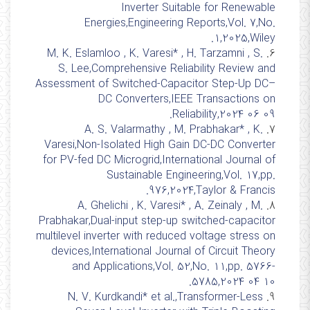
Inverter Suitable for Renewable
Energies,Engineering Reports,Vol. 7,No.
1,2025,Wiley.
M. K. Eslamloo , K. Varesi* , H. Tarzamni , S.
6.
S. Lee,Comprehensive Reliability Review and
Assessment of Switched-Capacitor Step-Up DC–
DC Converters,IEEE Transactions on
Reliability,2024 06 09.
A. S. Valarmathy , M. Prabhakar* , K.
7.
Varesi,Non-Isolated High Gain DC-DC Converter
for PV-fed DC Microgrid,International Journal of
Sustainable Engineering,Vol. 17,pp.
976,2024,Taylor & Francis.
A. Ghelichi , K. Varesi* , A. Zeinaly , M.
8.
Prabhakar,Dual-input step-up switched-capacitor
multilevel inverter with reduced voltage stress on
devices,International Journal of Circuit Theory
and Applications,Vol. 52,No. 11,pp. 5766-
5785,2024 04 10.
N. V. Kurdkandi* et al.,Transformer-Less
9.