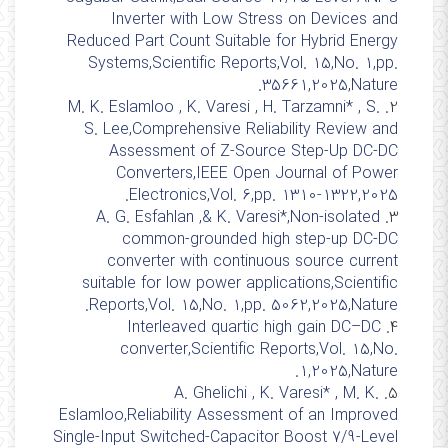
Inverter with Low Stress on Devices and
Reduced Part Count Suitable for Hybrid Energy
Systems,Scientific Reports,Vol. 15,No. 1,pp.
35661,2025,Nature.
M. K. Eslamloo , K. Varesi , H. Tarzamni* , S.
2.
S. Lee,Comprehensive Reliability Review and
Assessment of Z-Source Step-Up DC-DC
Converters,IEEE Open Journal of Power
Electronics,Vol. 6,pp. 1310-1322,2025.
A. G. Esfahlan ,& K. Varesi*,Non-isolated
3.
common-grounded high step-up DC-DC
converter with continuous source current
suitable for low power applications,Scientific
Reports,Vol. 15,No. 1,pp. 5062,2025,Nature.
Interleaved quartic high gain DC–DC
4.
converter,Scientific Reports,Vol. 15,No.
1,2025,Nature.
A. Ghelichi , K. Varesi* , M. K.
5.
Eslamloo,Reliability Assessment of an Improved
Single‐Input Switched‐Capacitor Boost 7/9‐Level