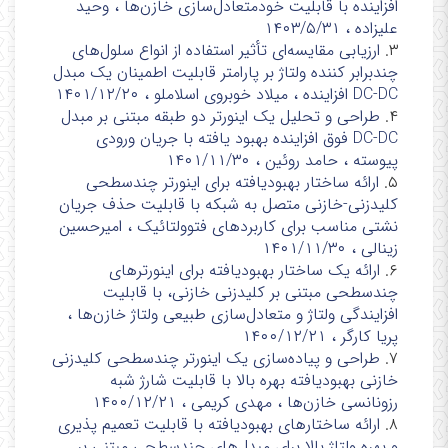
افزاینده با قابلیت خودمتعادل‌سازی خازن‌ها ، وحید
علیزاده ، ۱۴۰۳/۵/۳۱
۳.
ارزیابی مقایسه‌ای تأثیر استفاده از انواع سلول‌های
چندبرابر کننده ولتاژ بر پارامتر قابلیت اطمینان یک مبدل
DC-DC افزاینده ، میلاد خوبروی اسلاملو ، ۱۴۰۱/۱۲/۲۰
۴.
طراحی و تحلیل یک اینورتر دو طبقه مبتنی بر مبدل
DC-DC فوق افزاینده بهبود یافته با جریان ورودی
پیوسته ، حامد روئین ، ۱۴۰۱/۱۱/۳۰
۵.
ارائه ساختار بهبودیافته برای اینورتر چندسطحی
کلیدزنی-خازنی متصل به شبکه با قابلیت حذف جریان
نشتی مناسب برای کاربردهای فتوولتائیک ، امیرحسین
زینالی ، ۱۴۰۱/۱۱/۳۰
۶.
ارائه یک ساختار بهبودیافته برای اینورترهای
چندسطحی مبتنی بر کلیدزنی خازنی، با قابلیت
افزایندگی ولتاژ و متعادل‌سازی طبیعی ولتاژ خازن‌ها ،
پریا کارگر ، ۱۴۰۰/۱۲/۲۱
۷.
طراحی و پیاده‌سازی یک اینورتر چندسطحی کلیدزنی
خازنی بهبودیافته بهره بالا با قابلیت شارژ شبه
رزونانسی خازن‌ها ، مهدی کریمی ، ۱۴۰۰/۱۲/۲۱
۸.
ارائه ساختارهای بهبودیافته با قابلیت تعمیم‌ پذیری
و بهره ولتاژ بالا برای مبدل‌های چندسطحی مبتنی بر