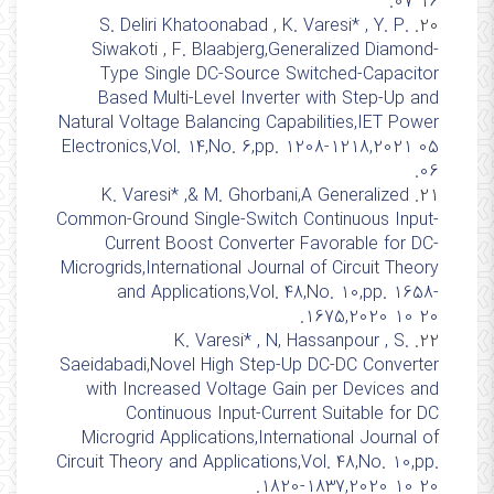
07 16.
S. Deliri Khatoonabad , K. Varesi* , Y. P.
20.
Siwakoti , F. Blaabjerg,Generalized Diamond-
Type Single DC-Source Switched-Capacitor
Based Multi-Level Inverter with Step-Up and
Natural Voltage Balancing Capabilities,IET Power
Electronics,Vol. 14,No. 6,pp. 1208-1218,2021 05
06.
K. Varesi* ,& M. Ghorbani,A Generalized
21.
Common-Ground Single-Switch Continuous Input-
Current Boost Converter Favorable for DC-
Microgrids,International Journal of Circuit Theory
and Applications,Vol. 48,No. 10,pp. 1658-
1675,2020 10 20.
K. Varesi* , N, Hassanpour , S.
22.
Saeidabadi,Novel High Step-Up DC-DC Converter
with Increased Voltage Gain per Devices and
Continuous Input-Current Suitable for DC
Microgrid Applications,International Journal of
Circuit Theory and Applications,Vol. 48,No. 10,pp.
1820-1837,2020 10 20.