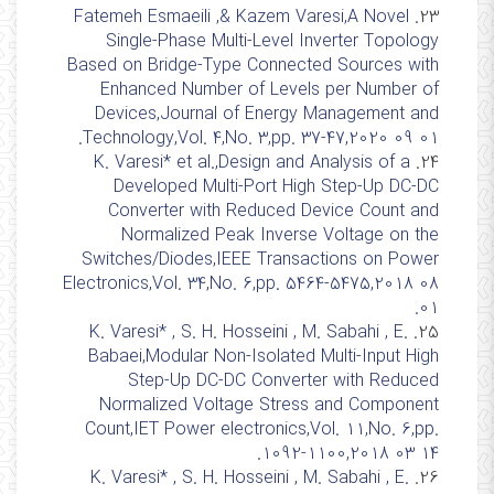
Fatemeh Esmaeili ,& Kazem Varesi,A Novel
23.
Single-Phase Multi-Level Inverter Topology
Based on Bridge-Type Connected Sources with
Enhanced Number of Levels per Number of
Devices,Journal of Energy Management and
Technology,Vol. 4,No. 3,pp. 37-47,2020 09 01.
K. Varesi* et al.,Design and Analysis of a
24.
Developed Multi-Port High Step-Up DC-DC
Converter with Reduced Device Count and
Normalized Peak Inverse Voltage on the
Switches/Diodes,IEEE Transactions on Power
Electronics,Vol. 34,No. 6,pp. 5464-5475,2018 08
01.
K. Varesi* , S. H. Hosseini , M. Sabahi , E.
25.
Babaei,Modular Non-Isolated Multi-Input High
Step-Up DC-DC Converter with Reduced
Normalized Voltage Stress and Component
Count,IET Power electronics,Vol. 11,No. 6,pp.
1092-1100,2018 03 14.
K. Varesi* , S. H. Hosseini , M. Sabahi , E.
26.