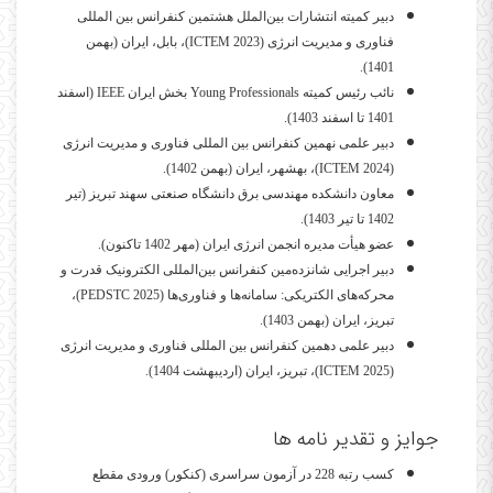
دبیر کمیته انتشارات بین‌الملل هشتمین کنفرانس بین المللی
فناوری و مدیریت انرژی (
ICTEM 2023
)، بابل، ایران (بهمن
1401).
نائب رئیس کمیته
Young Professionals
بخش ایران
IEEE
(اسفند
1401 تا اسفند 1403).
دبیر علمی نهمین کنفرانس بین المللی فناوری و مدیریت انرژی
(
ICTEM 2024
)، بهشهر، ایران (بهمن 1402).
معاون دانشکده مهندسی برق دانشگاه صنعتی سهند تبریز (تیر
1402 تا تیر 1403).
عضو هیأت مدیره انجمن انرژی ایران (مهر 1402 تاکنون).
دبیر اجرایی شانزده‌مین کنفرانس بین‌المللی الکترونیک قدرت و
محرکه‌های الکتریکی:
سامانه‌ها و فناوری‌ها
(
PEDSTC 2025
)،
تبریز، ایران (بهمن 1403).
دبیر علمی دهمین کنفرانس بین المللی فناوری و مدیریت انرژی
(
ICTEM 2025
)، تبریز، ایران (اردیبهشت 1404).
جوایز و تقدیر نامه ها
کسب رتبه 228 در آزمون سراسری (کنکور) ورودی مقطع