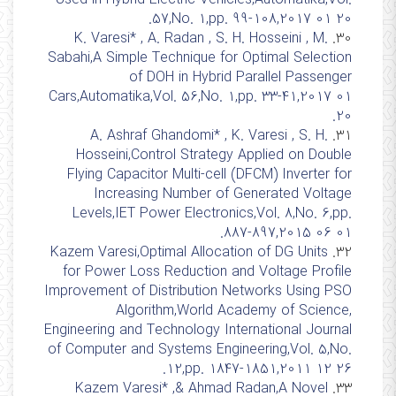
57,No. 1,pp. 99-108,2017 01 20.
K. Varesi* , A. Radan , S. H. Hosseini , M.
30.
Sabahi,A Simple Technique for Optimal Selection
of DOH in Hybrid Parallel Passenger
Cars,Automatika,Vol. 56,No. 1,pp. 33-41,2017 01
20.
A. Ashraf Ghandomi* , K. Varesi , S. H.
31.
Hosseini,Control Strategy Applied on Double
Flying Capacitor Multi-cell (DFCM) Inverter for
Increasing Number of Generated Voltage
Levels,IET Power Electronics,Vol. 8,No. 6,pp.
887-897,2015 06 01.
Kazem Varesi,Optimal Allocation of DG Units
32.
for Power Loss Reduction and Voltage Profile
Improvement of Distribution Networks Using PSO
Algorithm,World Academy of Science,
Engineering and Technology International Journal
of Computer and Systems Engineering,Vol. 5,No.
12,pp. 1847-1851,2011 12 26.
Kazem Varesi* ,& Ahmad Radan,A Novel
33.