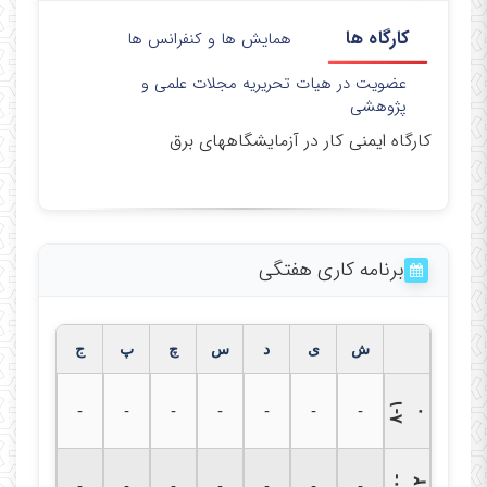
کارگاه ها
همایش ها و کنفرانس ها
عضویت در هیات تحریریه مجلات علمی و
پژوهشی
کارگاه ایمنی کار در آزمایشگاههای برق
برنامه کاری هفتگی
ش
ی
د
س
چ
پ
ج
۸
۱
-
-
-
-
-
-
-
-
۰
۱
۰
-
۱
-
-
-
-
-
-
-
۲