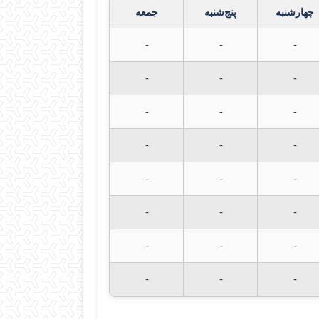
چهارشنبه
پنج‌شنبه
جمعه
-
-
-
-
-
-
-
-
-
-
-
-
-
-
-
-
-
-
-
-
-
-
-
-