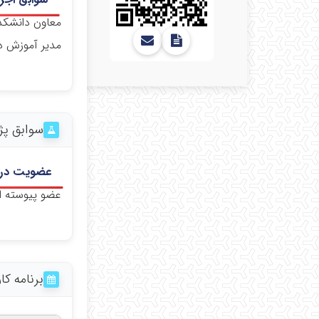
معاون دانشکده
مدیر آموزش د
سوابق پ
عضویت در 
عضو پیوسته ا
برنامه ک