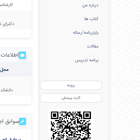
کارشناس
درباره من
کتاب ها
دکترای
پایان‌نامه‌/رساله
مقالات
اطلاعات
برنامه تدریس
محل 
رزومه
دانشکده
کارت پرسنلی
سوابق اج
سوابق اجر