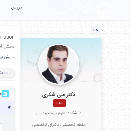
دروس
م
EN
liation
بخش آنا
گروه ری
نمایش بی
دانشکده
Scholar
دانشگاه 
Analysis
م
دکتر علی شکری
ematics
استاد
ciences
#
دانشکده: علوم پایه مهندسی
hnology
مقطع تحصیلی: دکترای تخصصی
riz-Iran