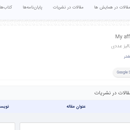
قالات در همایش ها
مقالات در نشریات
پایان‌نامه‌ها
کتاب‌ها
My affi
لیز عددی
اضی
شتر
 علوم پایه مهندسی
Google 
صنعتی سهند تبریز
Division of Numerical 
قالات در نشریات
Department of Applied Math
Faculty of Basic S
عنوان مقاله
نویسن
Sahand University of Tec
Tab