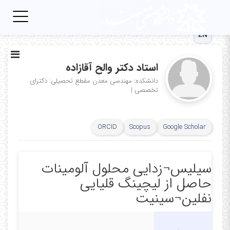
Toggle
igation
EN
استاد دکتر والح آقازاده
دانشکده: مهندسی معدن
مقطع تحصیلی: دکترای
تخصصی
|
ORCID
Scopus
Google Scholar
سیلیس¬زدایی محلول آلومینات
حاصل از لیچینگ قلیایی
نفلین¬سینیت