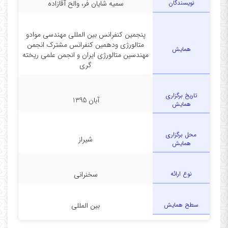
نویسندگان
سمیه شایان فر، والح آقازاده
پنجمین کنفرانس بین المللی مهندسی موادو
متالورژی ودهمین کنفرانس مشترک انجمن
همایش
مهندسین متالورژی ایران و انجمن علمی ریخته
گری
تاریخ برگزاری
آبان 1395
همایش
محل برگزاری
شیراز
همایش
نوع ارائه
سخنرانی
سطح همایش
بین المللی