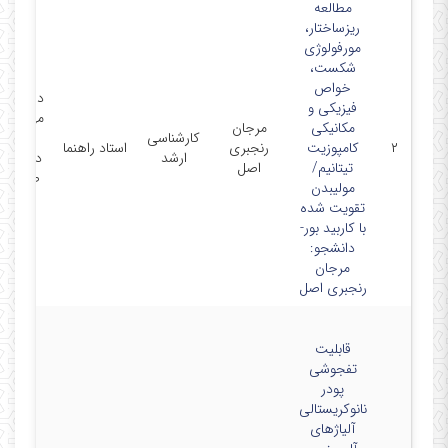
مطالعه
ریزساختار،
مورفولوژی
شکست،
خواص
دانشکده
فیزیکی و
مهندسی
مکانیکی
مرجان
کارشناسی
مواد-
۲
کامپوزیت
رنجبری
استاد راهنما
ارشد
دانشگاه
تیتانیم/
اصل
صنعتی
مولیبدن
سهند
تقویت شده
با کاربید بور-
دانشجو:
مرجان
رنجبری اصل
قابلیت
تفجوشی
پودر
نانوکریستالی
آلیاژهای