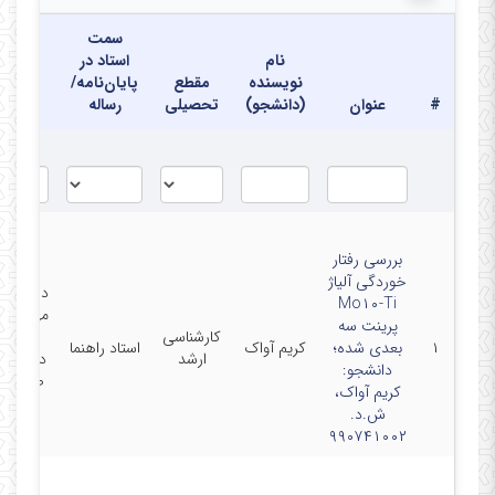
سمت
نام
استاد در
نویسنده
مقطع
پایان‌نامه/
محل
#
عنوان
(دانشجو)
تحصیلی
رساله
دفاع
بررسی رفتار
خوردگی آلیاژ
دانشکده
Mo۱۰-Ti
مهندسی
پرینت سه
کارشناسی
مواد-
۱
بعدی شده؛
کریم آواک
استاد راهنما
ارشد
دانشگاه
دانشجو:
صنعتی
کریم آواک،
سهند
ش.د.
۹۹۰۷۴۱۰۰۲