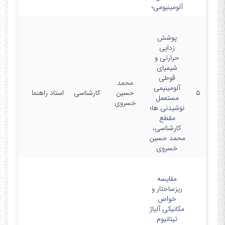
آلومینیومی؛
پوشش
زدایی
حرارتی و
شیمیای
قوطی
محمد
آلومینیمی
۵
حسین
کارشناسی
استاد راهنما
مستعمل
خسروی
نوشیدنی ها؛
مقطع
کارشناسی،
محمد حسین
خسروی
مقایسه
ریزساختار و
خواص
مکانیکی آلیاژ
تیتانیوم