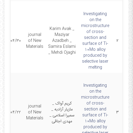
Investigating
on the
microstructure
Karim Avak _
of cross-
journal
Maziyar
section and
2024/04/30
of New
Azadbeh _
۲
surface of Ti-
Materials
Samira Eslami
10Mo alloy
_ Mehdi Ojaghi
produced by
selective laser
melting
Investigating
on the
microstructure
of cross-
کریم آواک _
journal
section and
مازیار آزادبه _
2024/04/22
of New
۳
surface of Ti-
سمیرا اسلامی _
Materials
10Mo alloy
مهدی اجاقی
produced by