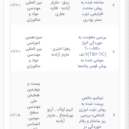
ساخته شده به
زرنق - مازیار
بین المللی
1403/09/20
۷
روش ساخت
آزادبه - فائزه
مهندسی
افزایشی ذوب
غفاری
مواد و
بستر پودری
متالورژی
بررسی مقاومت به
سیزدهمین
خوردگی آلیاژ
کنفرانس
Ti-۱۰Mo-
زهرا اختری -
بین المللی
1403/09/20
۸
X(TiB۲-TiC) تف
مازیار آزادبه
مهندسی
جوشی شده به
مواد و
روش قوس پلاسما
متالورژی
بیست و
چهارمین
همایش
تیتانیم خالص
ملی
پرینت شده به
مهندسی
روش ذوب لیزری
کریم آواک _ آرزو
سطح-
۹
انتخابی؛ بررسی
پورشجاع _ مازیار
1403/02/18
سومین
ریز ساختار و رفتار
آزادبه
کنفرانس
خوردگی در