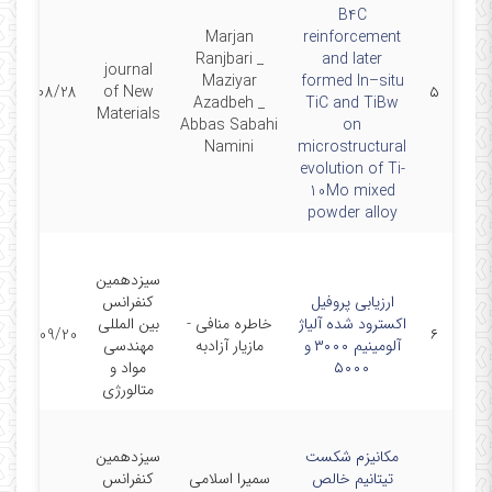
B4C
Marjan
reinforcement
Ranjbari _
and later
journal
Maziyar
formed In–situ
2023/08/28
of New
۵
Azadbeh _
TiC and TiBw
Materials
Abbas Sabahi
on
Namini
microstructural
evolution of Ti-
10Mo mixed
powder alloy
سیزدهمین
ارزیابی پروفیل
کنفرانس
اکسترود شده آلیاژ
خاطره منافی -
بین المللی
1403/09/20
۶
آلومینیم ۳۰۰۰ و
مازیار آزادبه
مهندسی
۵۰۰۰
مواد و
متالورژی
مکانیزم شکست
سیزدهمین
تیتانیم خالص
سمیرا اسلامی
کنفرانس