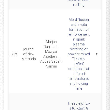
selective laser
melting
Mo diffusion
and In-situ
formation of
reinforcement
in spark
Marjan
plasma
Ranjbari _
journal
sintering of
Maziyar
2023/11/27
of New
powder mixed
۴
Azadbeh _
Materials
Ti-10Mo-
Abbas Sabahi
1.5B4C
Namini
composite at
different
temperatures
and holding
time
The role of Ex-
situ 0.5wt.%