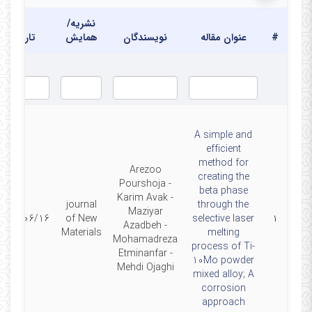
نشریه/
#
عنوان مقاله
نویسندگان
همایش
تاریخ
A simple and
efficient
method for
Arezoo
creating the
Pourshoja -
beta phase
Karim Avak -
journal
through the
Maziyar
2024/06/16
of New
selective laser
۱
Azadbeh -
Materials
melting
Mohamadreza
process of Ti-
Etminanfar -
10Mo powder
Mehdi Ojaghi
mixed alloy; A
corrosion
approach