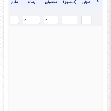
#
عنوان
(دانشجو)
تحصیلی
رساله
دفاع
دفا