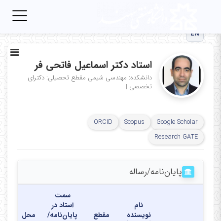
Toggle
igation
EN
استاد دکتر اسماعیل فاتحی فر
دانشکده: مهندسی شیمی
مقطع تحصیلی: دکترای
تخصصی
|
ORCID
Scopus
Google Scholar
Research GATE
پایان‌نامه‌/رساله
سمت
نام
استاد در
نویسنده
مقطع
پایان‌نامه/
محل
تاری