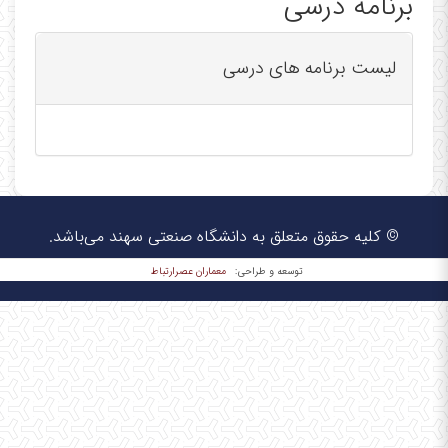
برنامه درسی
Tabriz, Iran
Tel: 041-33458456
لیست برنامه های درسی
Fax: 041-33444360
© کلیه حقوق متعلق به دانشگاه صنعتی سهند می‌باشد.
معماران عصر‌ارتباط
توسعه و طراحی: