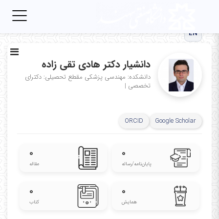
Toggle
igation
EN
دانشیار دکتر هادی تقی زاده
دانشکده: مهندسی پزشکی
مقطع تحصیلی: دکترای
تخصصی
|
ORCID
Google Scholar
۰
۰
پایان‌نامه‌/رساله
مقاله
۰
۰
همایش
کتاب