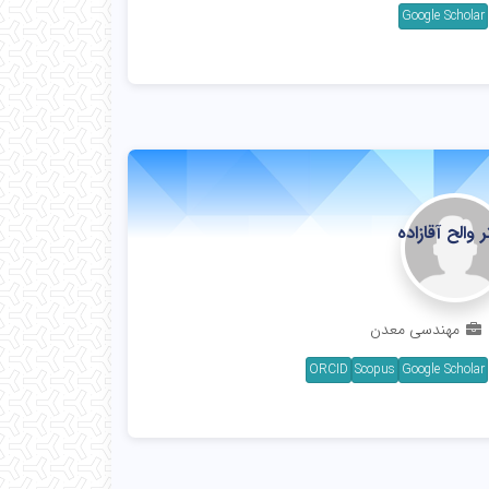
Google Scholar
 والح آقازاده
تاد
مهندسی معدن
ORCID
Scopus
Google Scholar