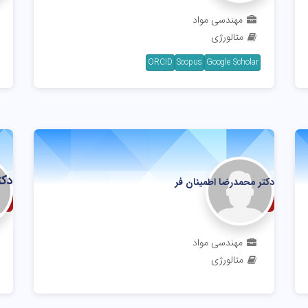
مهندسی مواد
متالورژی
ORCID
Scopus
Google Scholar
دکت
دکتر محمدرضا اطمینان فر
دانشیار
اس
مهندسی مواد
متالورژی