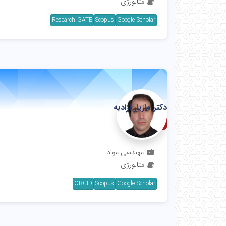
متالورژی
Research GATE
Scopus
Google Scholar
دکتر مازیار آزادبه
استاد
مهندسی مواد
متالورژی
ORCID
Scopus
Google Scholar