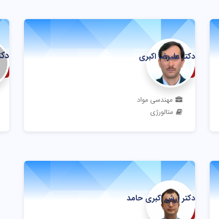
دکت
دکتر علیرضا اکبری
استاد
دا
مهندسی مواد
متالورژی
دکتر آرش اکبری حامد
دانشیار