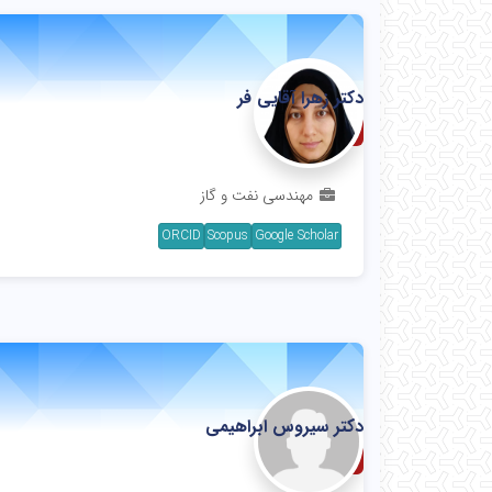
دکتر زهرا آقایی فر
استادیار
مهندسی نفت و گاز
ORCID
Scopus
Google Scholar
دکتر سیروس ابراهیمی
استاد