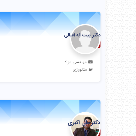
دکتر بیت اله اقبالی
استاد
مهندسی مواد
متالورژی
دکتر علی اکبری
استادیار