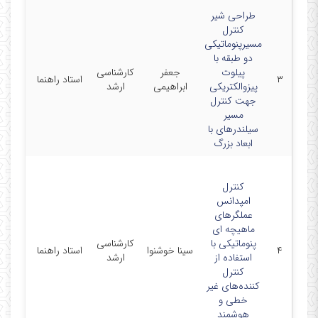
طراحی شیر
کنترل
مسیرپنوماتیکی
دو طبقه با
دانشگا
پیلوت
جعفر
کارشناسی
۳
استاد راهنما
صنعتی
پیزوالکتریکی
ابراهیمی
ارشد
سهند
جهت کنترل
مسیر
سیلندرهای با
ابعاد بزرگ
کنترل
امپدانس
عملگرهای
ماهیچه ای
دانشگا
پنوماتیکی با
کارشناسی
۴
سینا خوشنوا
استاد راهنما
صنعتی
استفاده از
ارشد
سهند
کنترل
کننده‌های غیر
خطی و
هوشمند