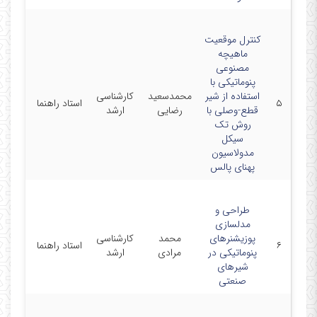
کنترل موقعیت
ماهیچه
مصنوعی
پنوماتیکی با
دانشگا
استفاده از شیر
محمدسعید
کارشناسی
۵
استاد راهنما
صنعتی
قطع-وصلی با
رضایی
ارشد
سهند
روش تک
سیکل
مدولاسیون
پهنای پالس
طراحی و
مدلسازی
دانشگا
پوزیشنرهای
محمد
کارشناسی
۶
استاد راهنما
صنعتی
پنوماتیکی در
مرادی
ارشد
سهند
شیرهای
صنعتی