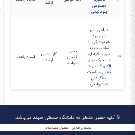
ارشد
مصنوعی
سهند
پنوماتیکی
طراحی شیر
نازل پره
هیدرولیکی با
ساختارجدید
یحیی
دانشگا
جریان لایه ای
کارشناسی
۱۲
فاتحی
استاد راهنما
صنعتی
با محرک پیزو
ارشد
خواجه
سهند
الکتریک جهت
کنترل موقعیت
عملگرهای
هیدرولیکی
© کلیه حقوق متعلق به دانشگاه صنعتی سهند می‌باشد.
معماران عصر‌ارتباط
توسعه و طراحی: