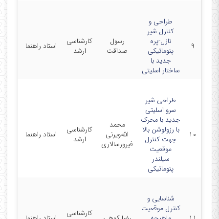
طراحی و
کنترل شیر
دانشگا
نازل-پره
رسول
کارشناسی
۹
استاد راهنما
صنعتی
پنوماتیکی
صداقت
ارشد
سهند
جدید با
ساختار اسلیتی
طراحی شیر
سرو اسلیتی
جدید با محرک
محمد
دانشگا
با رزولوشن بالا
کارشناسی
۱۰
الله‌ویرنی
استاد راهنما
صنعتی
جهت کنترل
ارشد
فیروزسالاری
سهند
موقعیت
سیلندر
پنوماتیکی
شناسایی و
کنترل موقعیت
دانشگا
کارشناسی
۱۱
ماهیچه
رضا کوهی
استاد راهنما
صنعتی