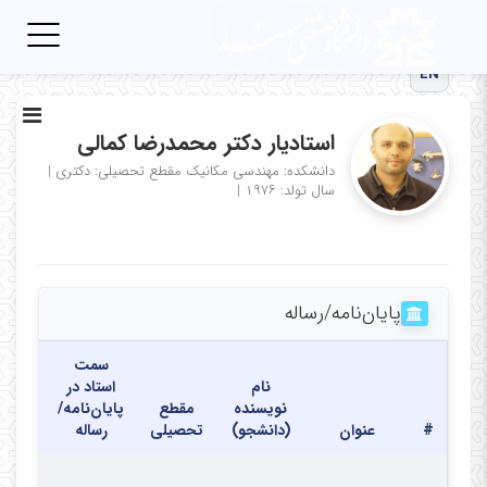
Toggle
igation
EN
استادیار دکتر محمدرضا کمالی
دانشکده: مهندسی مکانیک
مقطع تحصیلی: دکتری
|
سال تولد: ۱۹۷۶
|
پایان‌نامه‌/رساله
سمت
نام
استاد در
نویسنده
مقطع
پایان‌نامه/
محل
#
عنوان
(دانشجو)
تحصیلی
رساله
دفاع