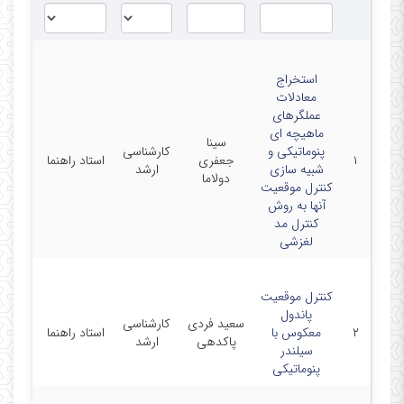
استخراج
معادلات
عملگرهای
ماهیچه ای
سینا
دانشگا
پنوماتیکی و
کارشناسی
۱
جعفری
استاد راهنما
صنعتی
شبیه سازی
ارشد
دولاما
سهند
کنترل موقعیت
آنها به روش
کنترل مد
لغزشی
کنترل موقعیت
پاندول
دانشگا
سعید فردی
کارشناسی
۲
معکوس با
استاد راهنما
صنعتی
پاکدهی
ارشد
سیلندر
سهند
پنوماتیکی