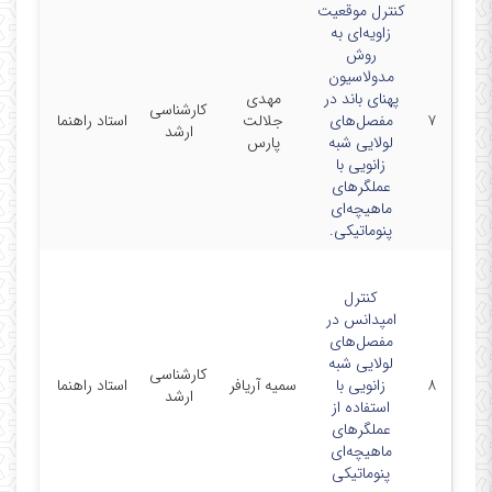
کنترل موقعیت
زاویه‌ای به
روش
مدولاسیون
پهنای باند در
مهدی
کارشناسی
۷
مفصل‌های
جلالت
استاد راهنما
ارشد
لولایی شبه
پارس
زانویی با
عملگرهای
ماهیچه‌ای
پنوماتیکی.
کنترل
امپدانس در
مفصل‌های
لولایی شبه
دانشگا
کارشناسی
۸
زانویی با
سمیه آریافر
استاد راهنما
صنعتی
ارشد
استفاده از
سهند
عملگرهای
ماهیچه‌ای
پنوماتیکی